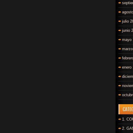
septi
agost
julio 
junio 
mayo 
marzo
febrer
enero
dicie
novie
octub
CATE
1. C
2. G