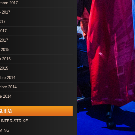
embre 2017
o 2017
2017
2017
2017
 2015
o 2015
 2015
mbre 2014
mbre 2014
re 2014
GORÍAS
OUNTER-STRIKE
AMING