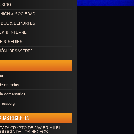
CKING
INIÓN & SOCIEDAD
ÚTBOL & DEPORTES
EEK & INTERNET
NE & SERIES
AJÓN "DESASTRE"
er
de entradas
de comentarios
ress.org
ADAS RECIENTES
TAFA CRYPTO DE JAVIER MILEI:
OLOGÍA DE LOS HECHOS