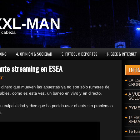
XXL-MAN
a cabeza
KING
4. OPINIÓN & SOCIEDAD
5. FÚTBOL & DEPORTES
6. GEEK & INTERNET
ante streaming en ESEA
ENTR
KE
LA ES
CRON
l dinero que mueven las apuestas ya no son sólo rumores de
tables, como es esta vez, un baneo en vivo y en directo.
A VU
SOLU
u culpabilidad y dice que ha podido usar cheats sin problemas
PYMES
.
1ª E
SEMA
Te fui