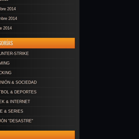
mbre 2014
mbre 2014
re 2014
GORÍAS
OUNTER-STRIKE
AMING
CKING
INIÓN & SOCIEDAD
ÚTBOL & DEPORTES
EEK & INTERNET
NE & SERIES
AJÓN "DESASTRE"