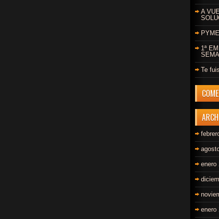
A VU
SOLU
PYMES
1ª E
SEMA
Te fui
COME
ARCH
febrer
agost
enero
dicie
novie
enero