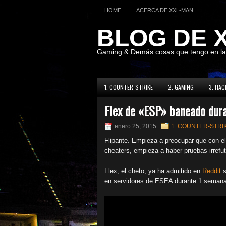
HOME
ACERCA DE XXL-MAN
BLOG DE 
Gaming & Demás cosas que tengo en l
1. COUNTER-STRIKE
2. GAMING
3. HAC
Flex de «ESP» baneado dur
enero 25, 2015
1. COUNTER-STRI
Flipante. Empieza a preocupar que con e
cheaters, empieza a haber pruebas irrefu
Flex, el cheto, ya ha admitido en
Reddit
s
en servidores de ESEA durante 1 semana