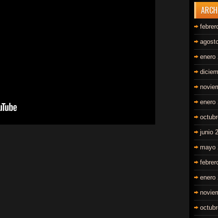
ARCH
febrer
agost
enero
dicie
novie
enero
octub
junio 
mayo 
febrer
enero
novie
octub