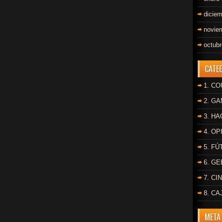
dicie
novie
octub
CATE
1. C
2. G
3. HA
4. OP
5. F
6. G
7. CI
8. C
META