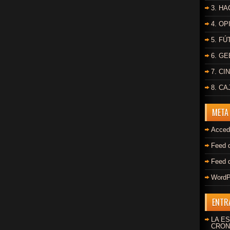
3. HA
4. OP
5. F
6. G
7. CI
8. C
META
Acced
Feed 
Feed 
WordP
ENTR
LA ES
CRON