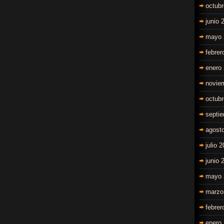
octub
junio 
mayo 
febrer
enero
novie
octub
septi
agost
julio 
junio 
mayo 
marzo
febrer
enero