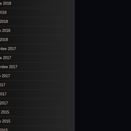
re 2018
2018
2018
o 2018
 2018
mbre 2017
re 2017
embre 2017
o 2017
2017
2017
2017
 2015
o 2015
 2015