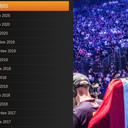
IVOS
o 2025
o 2020
 2020
mbre 2019
mbre 2019
 2019
re 2018
2018
2018
o 2018
 2018
mbre 2017
re 2017