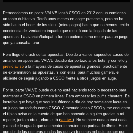
Retrocedamos un poco: VALVE lanzó CSGO en 2012 con un comienzo
un tanto dubitativo. Tardó unos meses en coger presencia, pero no ha
sido hasta el boom de los skins (micropagos) hasta que no hemos tenido
conciencia del verdadero impacto que resultó con la llegada de las
apuestas. La avaricia/ludopatía fue un poderosísimo motor para un juego
que ya causaba furor.
Pero llegó el crash de las apuestas. Debido a varios supuestos casos de
amaños en apuestas, VALVE decidió dar portazo a los bots, y con ello y
previo aviso
a la mayoría de casas de apuestas grandes, prácticamente
se exterminaron las apuestas. Y con ellas, para muchos gamers, el
aliciente de seguir jugando a CSGO frente a otros juegos en auge.
Por su parte VALVE puede que no esté haciendo todo lo necesario para
mantener a CSGO en primera línea: Para empezar los pu**s cheaters. Es
increíble que haya que seguir sufriendo a día de hoy semejante lacra en
un juego tan rodado como CSGO. A menudo lanzo CSGO y me encuentro
el típico aviso en la cuenta de que han baneado a alguien gracias a mi
reporte, junto a otros, claro está (
ver twit
). No se hace nada o casi nada,
y a nadie le agrada que un cheater le arruine una partida de 45min. En el
que desde las primeras rondas los que ya tenemos «el culo pelao» que