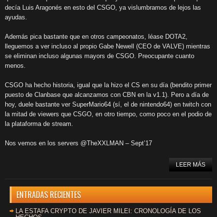
decía Luis Aragonés en esto del CSGO, ya vislumbramos de lejos las
ayudas.
Además pica bastante que en otros campeonatos, léase DOTA2,
lleguemos a ver incluso al propio Gabe Newell (CEO de VALVE) mientras
se eliminan incluso algunas mayors de CSGO. Preocupante cuanto
menos.
CSGO ha hecho historia, igual que la hizo el CS en su día (bendito primer
puesto de Clanbase que alcanzamos con CBN en la v1.1). Pero a día de
hoy, duele bastante ver SuperMario64 (sí, el de nintendo64) en twitch con
la mitad de viewers que CSGO, en otro tiempo, como poco en el podio de
la plataforma de stream.
Nos vemos en los servers @TheXXLMAN – Sept’17
LEER MÁS
ENTRADAS RECIENTES
LA ESTAFA CRYPTO DE JAVIER MILEI: CRONOLOGÍA DE LOS