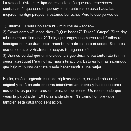
La verdad : éste es el tipo de reivindicación que crea reacciones
contrarias. Y que conste que soy totalmente respetuoso hacia las
mujeres, no digo piropos ni estando borracho. Pero lo que yo veo es:
1) Durante 10 horas no saca ni 2 minutos de «acoso».
2) Cosas como «Buenos días» “¿Que haces?” “Dulce” “Guapa” “Si te doy
mi numero me llamarias?” “hola, que tengas una buena tarde” «dios te
bendiga» no muestran precisamente falta de respeto ni acoso. Si metes
eso en el saco, ¿Realmente apoyas tu argumento?
3) Bien es verdad que un individuo la sigue durante bastante rato (5 min
según atestigua) Pero no hay más interacción. Esto es lo más incómodo
que bajo mi punto de vista puede hacer sentir a una mujer.
En fin, están surgiendo muchas réplicas de esto, que además no es
original y está basado en otras iniciativas anteriores y haciendo correr
rios de bytes por los foros en forma de opiniones. Os recomiendo que
veais la parodia del «10 horas andando en NY como hombre» que
también está causando sensación.