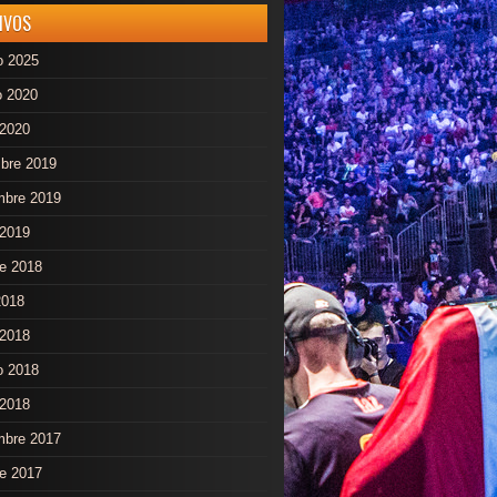
IVOS
o 2025
o 2020
 2020
mbre 2019
mbre 2019
 2019
re 2018
2018
2018
o 2018
 2018
mbre 2017
re 2017