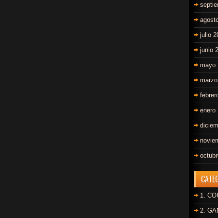
septi
agost
julio 
junio 
mayo 
marzo
febrer
enero
dicie
novie
octub
CATE
1. C
2. G