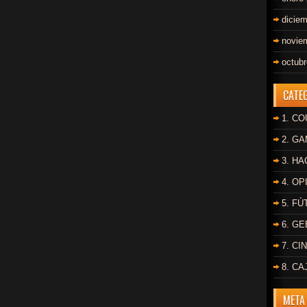
dicie
novie
octub
CATE
1. C
2. G
3. HA
4. OP
5. F
6. G
7. CI
8. C
META