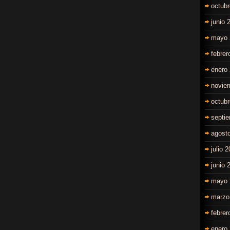
octub
junio 
mayo 
febrer
enero
novie
octub
septi
agost
julio 
junio 
mayo 
marzo
febrer
enero