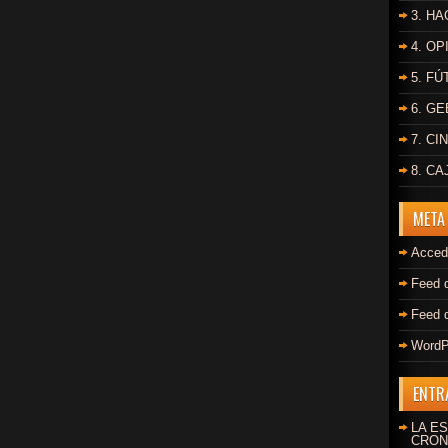
3. HA
4. OP
5. F
6. G
7. CI
8. C
META
Acced
Feed 
Feed 
WordP
ENTR
LA ES
CRON