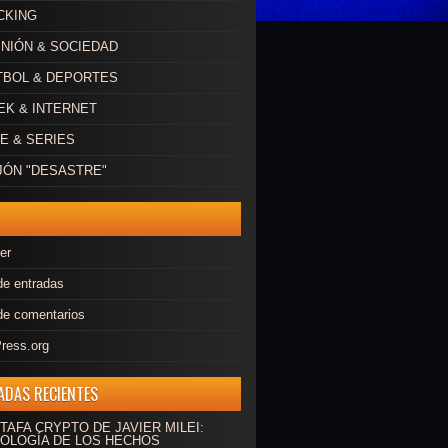
CKING
INIÓN & SOCIEDAD
ÚTBOL & DEPORTES
EEK & INTERNET
NE & SERIES
AJÓN "DESASTRE"
er
de entradas
de comentarios
ress.org
ADAS RECIENTES
TAFA CRYPTO DE JAVIER MILEI:
OLOGÍA DE LOS HECHOS