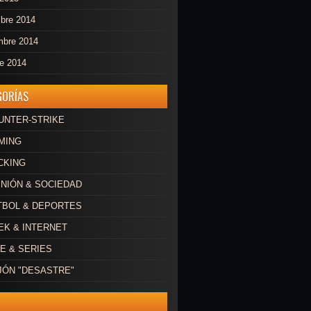
mbre 2014
mbre 2014
re 2014
GORÍAS
OUNTER-STRIKE
AMING
CKING
INIÓN & SOCIEDAD
ÚTBOL & DEPORTES
EEK & INTERNET
NE & SERIES
AJÓN "DESASTRE"