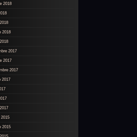
re 2018
2018
2018
o 2018
 2018
mbre 2017
re 2017
embre 2017
o 2017
2017
2017
2017
 2015
o 2015
 2015