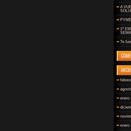
A VU
SOLU
PYMES
1ª E
SEMA
Te fui
COME
ARCH
febrer
agost
enero
dicie
novie
enero