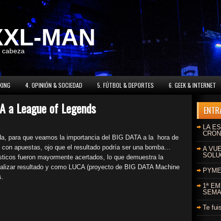
XXL-MAN
a cabeza
KING
4. OPINIÓN & SOCIEDAD
5. FÚTBOL & DEPORTES
6. GEEK & INTERNET
A a League of Legends
ENTR
LA ES
CRON
gada, para que veamos la importancia del BIG DATA a la hora de
s con apuestas, ojo que el resultado podría ser una bomba…
A VU
SOLU
ósticos fueron mayormente acertados, lo que demuestra la
nalizar resultado y como LUCA (proyecto de BIG DATA Machine
PYMES
s.
1ª E
SEMA
Te fui