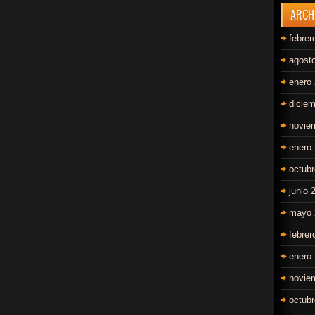
ARCH
febrer
agost
enero
dicie
novie
enero
octub
junio 
mayo 
febrer
enero
novie
octub